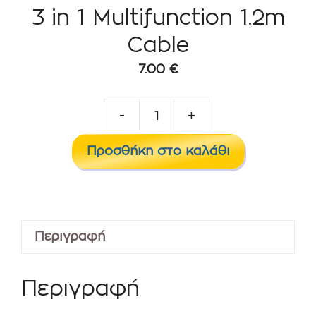
3 in 1 Multifunction 1.2m
Cable
7.00
€
-
+
3
in
Προσθήκη στο καλάθι
1
Multifunction
1.2m
Cable
Περιγραφή
ποσότητα
Περιγραφή