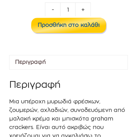
-
+
Abstract
Nightfall
Προσθήκη στο καλάθι
60
ml
ποσότητα
Περιγραφή
Περιγραφή
Μια υπέροχη μυρωδιά φρέσκων,
ζουμερών, αχλαδιών, συνοδευόμενη από
μαλακή κρέμα και μπισκότα graham
crackers. Είναι αυτό ακριβώς που
χρειάζομαι για να αγκαλιάσω το