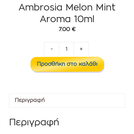
Ambrosia Melon Mint
Aroma 10ml
7.00
€
-
+
Ambrosia
Melon
Προσθήκη στο καλάθι
Mint
Aroma
10ml
ποσότητα
Περιγραφή
Περιγραφή