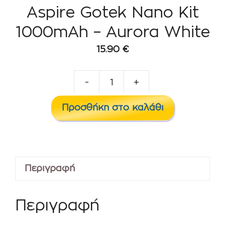
Aspire Gotek Nano Kit
1000mAh – Aurora White
15.90
€
-
+
Aspire
Gotek
Προσθήκη στο καλάθι
Nano
Kit
1000mAh
-
Περιγραφή
Aurora
White
ποσότητα
Περιγραφή