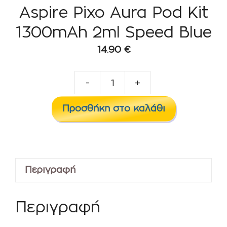
Aspire Pixo Aura Pod Kit
1300mAh 2ml Speed Blue
14.90
€
-
+
Aspire
Pixo
Προσθήκη στο καλάθι
Aura
Pod
Kit
1300mAh
Περιγραφή
2ml
Speed
Blue
Περιγραφή
ποσότητα