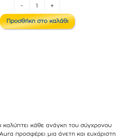
-
+
Aspire
Pixo
Προσθήκη στο καλάθι
Aura
Pod
Kit
1300mAh
2ml
Tribal
Orange
ποσότητα
υ καλύπτει κάθε ανάγκη του σύγχρονου
o Aura προσφέρει μια άνετη και ευχάριστη