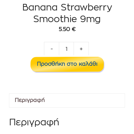
Banana Strawberry
Smoothie 9mg
5.50
€
-
+
Banana
Strawberry
Προσθήκη στο καλάθι
Smoothie
9mg
ποσότητα
Περιγραφή
Περιγραφή