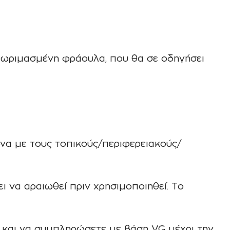
ι ωριμασμένη φράουλα, που θα σε οδηγήσει
να με τους τοπικούς/περιφερειακούς/
 να αραιωθεί πριν χρησιμοποιηθεί. Το
ς και να συμπληρώσετε με βάση VG μέχρι την