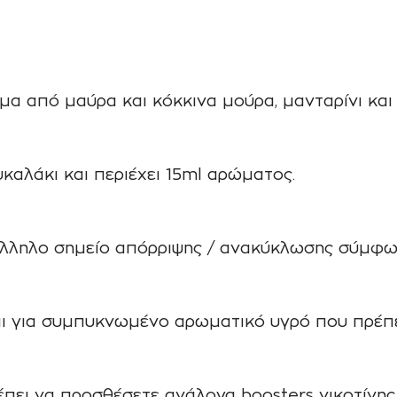
γμα από μαύρα και κόκκινα μούρα, μανταρίνι κα
υκαλάκι και περιέχει 15ml αρώματος.
άλληλο σημείο απόρριψης / ανακύκλωσης σύμφω
ι για συμπυκνωμένο αρωματικό υγρό που πρέπει
ρέπει να προσθέσετε ανάλογα boosters νικοτίνη