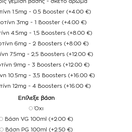
ίς γέμιση βάσης - σκέτο άρωμα
ίνη 1.5mg - 0.5 Booster
(+
4.00
€
)
οτίνη 3mg - 1 Booster
(+
4.00
€
)
ίνη 4.5mg - 1,5 Boosters
(+
8.00
€
)
τίνη 6mg - 2 Boosters
(+
8.00
€
)
ίνη 7.5mg - 2,5 Boosters
(+
12.00
€
)
τίνη 9mg - 3 Boosters
(+
12.00
€
)
νη 10.5mg - 3,5 Boosters
(+
16.00
€
)
τίνη 12mg - 4 Boosters
(+
16.00
€
)
Επίλεξε βάση
Όχι
Βάση VG 100ml
(+
2.00
€
)
Βάση PG 100ml
(+
2.50
€
)