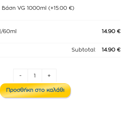
Βάση VG 1000ml
(+
15.00
€
)
l/60ml
14.90
€
Subtotal:
14.90
€
-
+
Black
100%
Προσθήκη στο καλάθι
12ml/60ml
ποσότητα