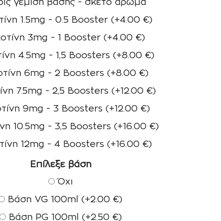
ίς γέμιση βάσης - σκέτο άρωμα
ίνη 1.5mg - 0.5 Booster
(+
4.00
€
)
οτίνη 3mg - 1 Booster
(+
4.00
€
)
ίνη 4.5mg - 1,5 Boosters
(+
8.00
€
)
τίνη 6mg - 2 Boosters
(+
8.00
€
)
ίνη 7.5mg - 2,5 Boosters
(+
12.00
€
)
τίνη 9mg - 3 Boosters
(+
12.00
€
)
νη 10.5mg - 3,5 Boosters
(+
16.00
€
)
τίνη 12mg - 4 Boosters
(+
16.00
€
)
Επίλεξε βάση
Όχι
Βάση VG 100ml
(+
2.00
€
)
Βάση PG 100ml
(+
2.50
€
)