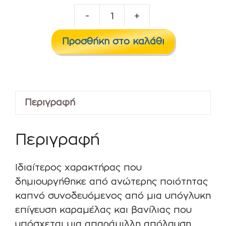
-
+
City
-
Προσθήκη στο καλάθι
Alter
ego
Shake
It
Περιγραφή
ποσότητα
Περιγραφή
Ιδιαίτερος χαρακτήρας που
δημιουργήθηκε από ανώτερης ποιότητας
καπνό συνοδευόμενος από μια υπόγλυκη
επίγευση καραμέλας και βανίλιας που
υπόσχεται μια απαράμιλλη απόλαυση.