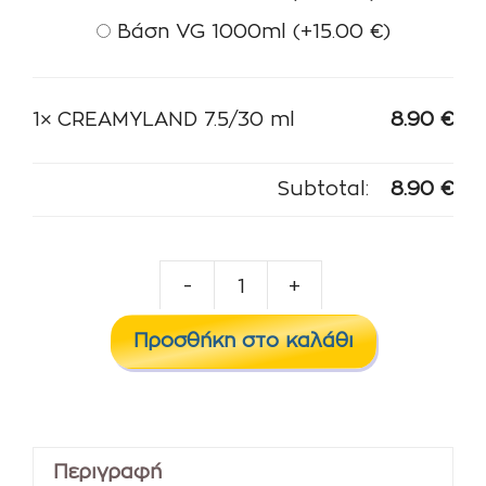
Βάση VG 1000ml
(+
15.00
€
)
1×
CREAMYLAND 7.5/30 ml
8.90
€
Subtotal:
8.90
€
-
+
CREAMYLAND
7.5/30
Προσθήκη στο καλάθι
ml
ποσότητα
Περιγραφή