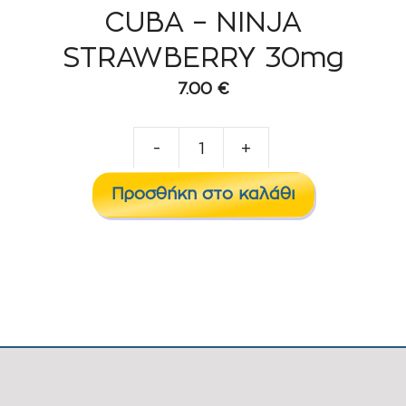
CUBA – NINJA
STRAWBERRY 30mg
7.00
€
-
+
CUBA
–
Προσθήκη στο καλάθι
NINJA
STRAWBERRY
30mg
ποσότητα