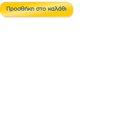
Liquid
Προσθήκη στο καλάθι
France
Famous
10
ml
18mg
ποσότητα