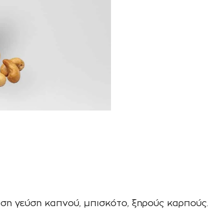
η γεύση καπνού, μπισκότο, ξηρούς καρπούς.