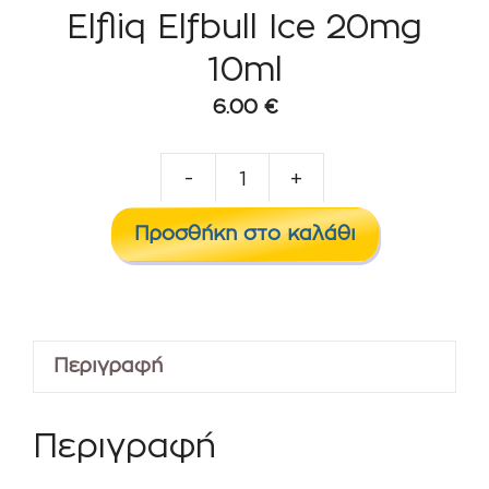
Elfliq Elfbull Ice 20mg
10ml
6.00
€
-
+
Elfliq
Elfbull
Προσθήκη στο καλάθι
Ice
20mg
10ml
ποσότητα
Περιγραφή
Περιγραφή