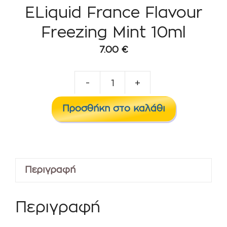
ELiquid France Flavour
Freezing Mint 10ml
7.00
€
-
+
ELiquid
France
Προσθήκη στο καλάθι
Flavour
Freezing
Mint
10ml
Περιγραφή
ποσότητα
Περιγραφή