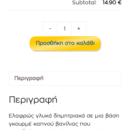
Subtotal:
14.90
€
-
+
Eliquid
France
Προσθήκη στο καλάθι
Flavour
Shot
-
Major
Περιγραφή
60ml
ποσότητα
Περιγραφή
Ελαφρώς γλυκά δημητριακά σε μια βάση
γκουρμέ καπνού βανίλιας που