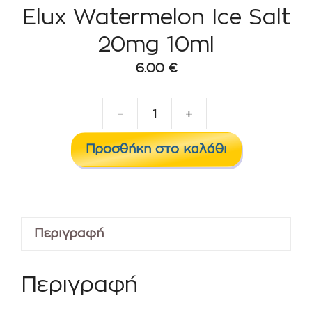
Elux Watermelon Ice Salt
20mg 10ml
6.00
€
-
+
Elux
Watermelon
Προσθήκη στο καλάθι
Ice
Salt
20mg
10ml
Περιγραφή
ποσότητα
Περιγραφή