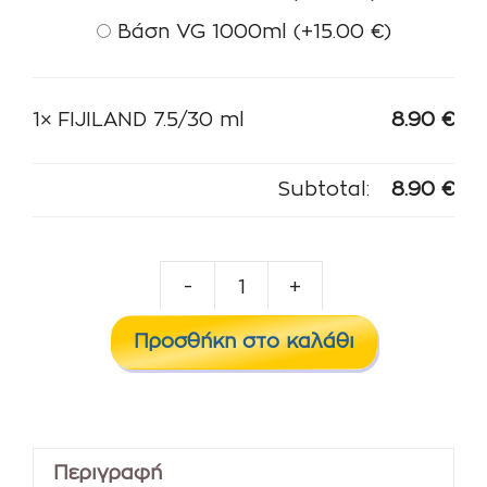
Βάση VG 1000ml
(+
15.00
€
)
1×
FIJILAND 7.5/30 ml
8.90
€
Subtotal:
8.90
€
-
+
FIJILAND
7.5/30
Προσθήκη στο καλάθι
ml
ποσότητα
Περιγραφή