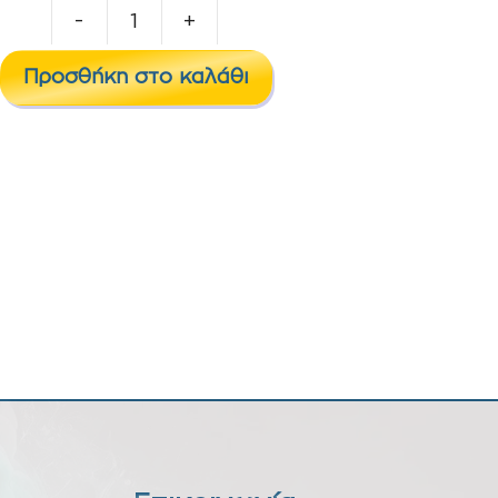
-
+
FUYL
2
Προσθήκη στο καλάθι
x
PODs
850
SOUR
BLUE
RASPBERRY
20mg
ποσότητα