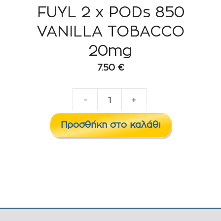
FUYL 2 x PODs 850
VANILLA TOBACCO
20mg
7.50
€
-
+
FUYL
2
Προσθήκη στο καλάθι
x
PODs
850
VANILLA
TOBACCO
20mg
ποσότητα