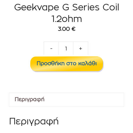
Geekvape G Series Coil
1.2ohm
3.00
€
-
+
Geekvape
G
Προσθήκη στο καλάθι
Series
Coil
1.2ohm
ποσότητα
Περιγραφή
Περιγραφή