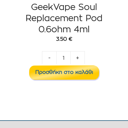
GeekVape Soul
Replacement Pod
0.6ohm 4ml
3.50
€
-
+
GeekVape
Soul
Προσθήκη στο καλάθι
Replacement
Pod
0.6ohm
4ml
ποσότητα