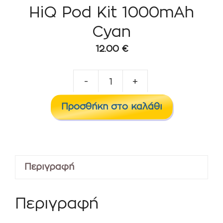
HiQ Pod Kit 1000mAh
Cyan
12.00
€
-
+
HiQ
Pod
Προσθήκη στο καλάθι
Kit
1000mAh
Cyan
ποσότητα
Περιγραφή
Περιγραφή