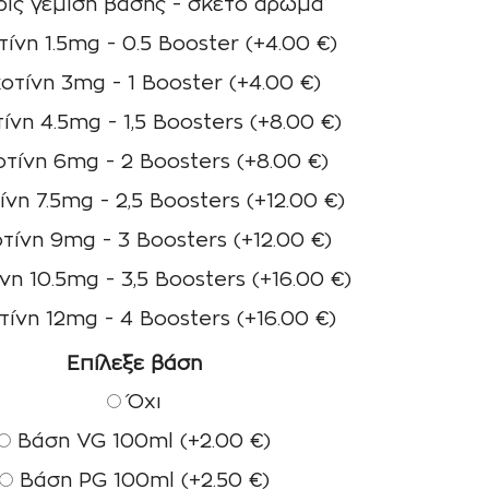
ίς γέμιση βάσης - σκέτο άρωμα
ίνη 1.5mg - 0.5 Booster
(+
4.00
€
)
οτίνη 3mg - 1 Booster
(+
4.00
€
)
ίνη 4.5mg - 1,5 Boosters
(+
8.00
€
)
τίνη 6mg - 2 Boosters
(+
8.00
€
)
ίνη 7.5mg - 2,5 Boosters
(+
12.00
€
)
τίνη 9mg - 3 Boosters
(+
12.00
€
)
νη 10.5mg - 3,5 Boosters
(+
16.00
€
)
τίνη 12mg - 4 Boosters
(+
16.00
€
)
Επίλεξε βάση
Όχι
Βάση VG 100ml
(+
2.00
€
)
Βάση PG 100ml
(+
2.50
€
)