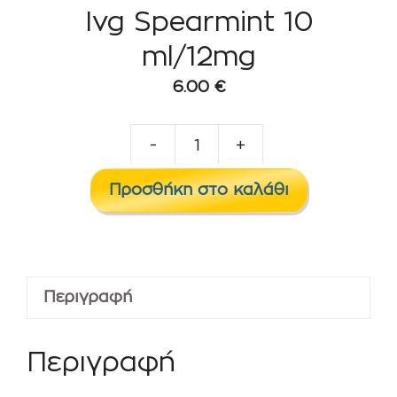
Ivg Spearmint 10
ml/12mg
6.00
€
-
+
Ivg
Spearmint
Προσθήκη στο καλάθι
10
ml/12mg
ποσότητα
Περιγραφή
Περιγραφή