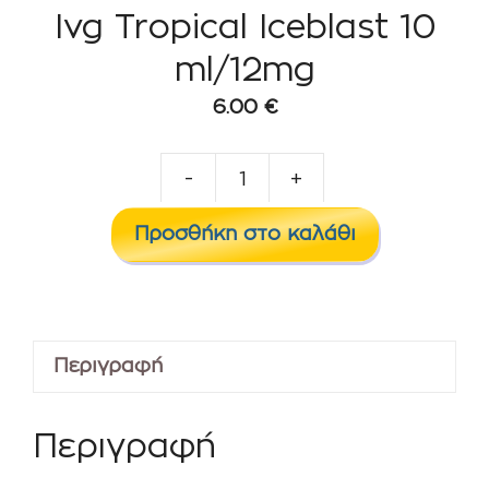
Ivg Tropical Iceblast 10
ml/12mg
6.00
€
-
+
Ivg
Tropical
Προσθήκη στο καλάθι
Iceblast
10
ml/12mg
ποσότητα
Περιγραφή
Περιγραφή