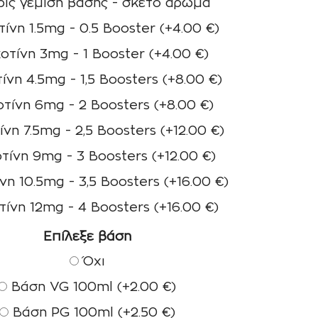
ίς γέμιση βάσης - σκέτο άρωμα
ίνη 1.5mg - 0.5 Booster
(+
4.00
€
)
οτίνη 3mg - 1 Booster
(+
4.00
€
)
ίνη 4.5mg - 1,5 Boosters
(+
8.00
€
)
τίνη 6mg - 2 Boosters
(+
8.00
€
)
ίνη 7.5mg - 2,5 Boosters
(+
12.00
€
)
τίνη 9mg - 3 Boosters
(+
12.00
€
)
νη 10.5mg - 3,5 Boosters
(+
16.00
€
)
τίνη 12mg - 4 Boosters
(+
16.00
€
)
Επίλεξε βάση
Όχι
Βάση VG 100ml
(+
2.00
€
)
Βάση PG 100ml
(+
2.50
€
)