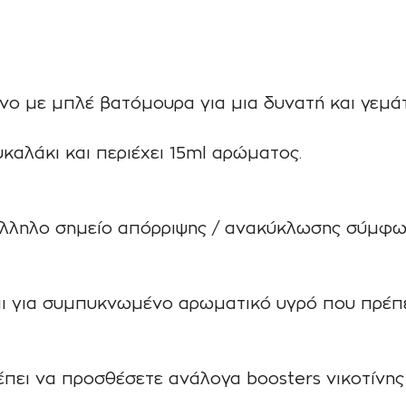
ο με μπλέ βατόμουρα για μια δυνατή και γεμάτη
υκαλάκι και περιέχει 15ml αρώματος.
άλληλο σημείο απόρριψης / ανακύκλωσης σύμφω
ι για συμπυκνωμένο αρωματικό υγρό που πρέπει
ρέπει να προσθέσετε ανάλογα boosters νικοτίνη