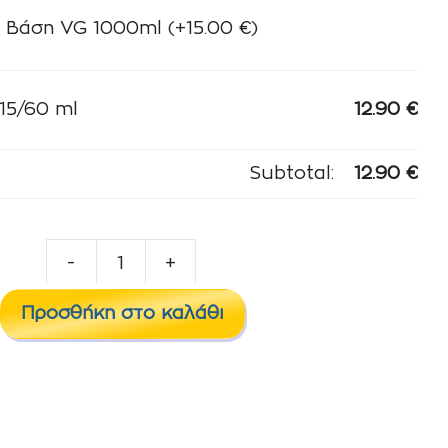
Βάση VG 1000ml
(+
15.00
€
)
5/60 ml
12.90
€
Subtotal:
12.90
€
-
+
MONSTERLAND
15/60
Προσθήκη στο καλάθι
ml
ποσότητα