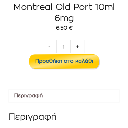
Montreal Old Port 10ml
6mg
6.50
€
-
+
Montreal
Old
Προσθήκη στο καλάθι
Port
10ml
6mg
ποσότητα
Περιγραφή
Περιγραφή