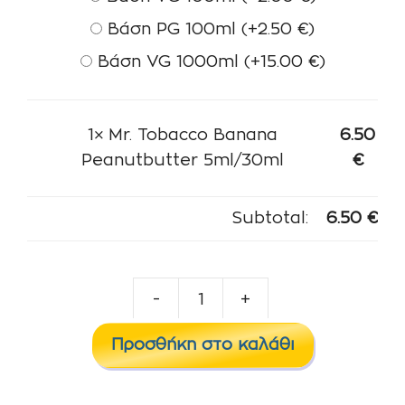
Βάση PG 100ml
(+
2.50
€
)
Βάση VG 1000ml
(+
15.00
€
)
1×
Mr. Tobacco Banana
6.50
Peanutbutter 5ml/30ml
€
Subtotal:
6.50
€
-
+
Mr.
Tobacco
Προσθήκη στο καλάθι
Banana
Peanutbutter