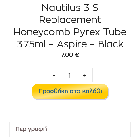
Nautilus 3 S
Replacement
Honeycomb Pyrex Tube
3.75ml – Aspire – Black
7.00
€
-
+
Nautilus
3
Προσθήκη στο καλάθι
S
Replacement
Honeycomb
Pyrex
Περιγραφή
Tube