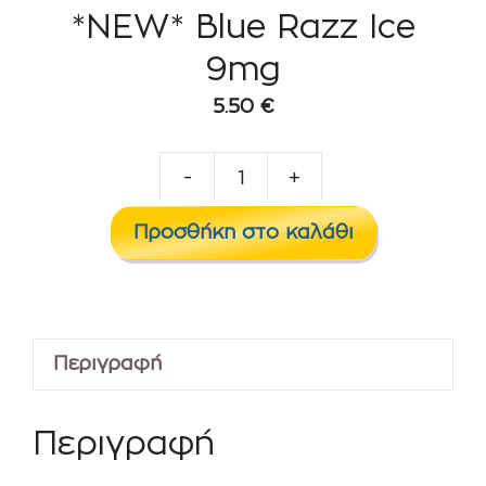
*NEW* Blue Razz Ice
9mg
5.50
€
-
+
*NEW*
Blue
Προσθήκη στο καλάθι
Razz
Ice
9mg
ποσότητα
Περιγραφή
Περιγραφή