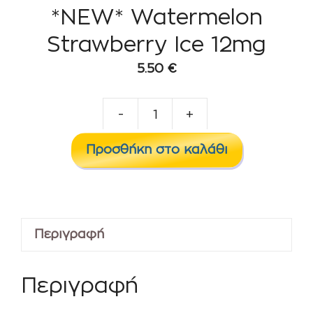
*NEW* Watermelon
Strawberry Ice 12mg
5.50
€
-
+
*NEW*
Watermelon
Προσθήκη στο καλάθι
Strawberry
Ice
12mg
ποσότητα
Περιγραφή
Περιγραφή