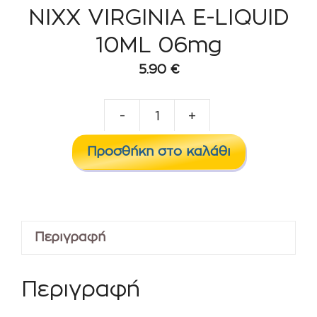
NIXX VIRGINIA E-LIQUID
10ML 06mg
5.90
€
-
+
NIXX
VIRGINIA
Προσθήκη στο καλάθι
E-
LIQUID
10ML
06mg
Περιγραφή
ποσότητα
Περιγραφή