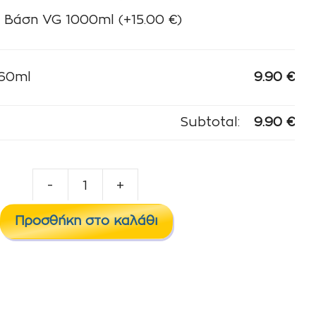
Βάση VG 1000ml
(+
15.00
€
)
/60ml
9.90
€
Subtotal:
9.90
€
-
+
Peach
Ice
Προσθήκη στο καλάθι
10ml/60ml
ποσότητα