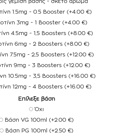
ίς γέμιση βάσης - σκέτο άρωμα
ίνη 1.5mg - 0.5 Booster
(+
4.00
€
)
οτίνη 3mg - 1 Booster
(+
4.00
€
)
ίνη 4.5mg - 1,5 Boosters
(+
8.00
€
)
τίνη 6mg - 2 Boosters
(+
8.00
€
)
ίνη 7.5mg - 2,5 Boosters
(+
12.00
€
)
τίνη 9mg - 3 Boosters
(+
12.00
€
)
νη 10.5mg - 3,5 Boosters
(+
16.00
€
)
τίνη 12mg - 4 Boosters
(+
16.00
€
)
Επίλεξε βάση
Όχι
Βάση VG 100ml
(+
2.00
€
)
Βάση PG 100ml
(+
2.50
€
)