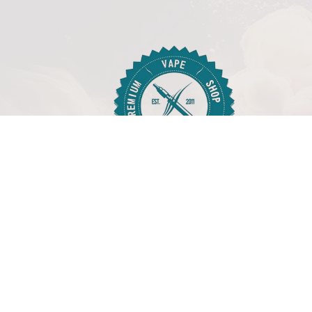
© 2026 Athens Vape, All Rights Reserved
Κατασκευή eSHOP
με Typesense