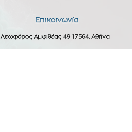
Επικοινωνία
Λεωφόρος Αμφιθέας 49 17564, Αθήνα
210 943 1086
info@athensvape.gr
Ηλεκτρονικό τσιγάρο | Υγρά αναπλήρωσης
SEO για eSHOP