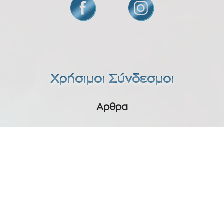
Χρήσιμοι Σύνδεσμοι
Item added to cart.
Checkout
Αρθρα
0 items -
0.00
€
Όροι Χρήσης
Επικοινωνία