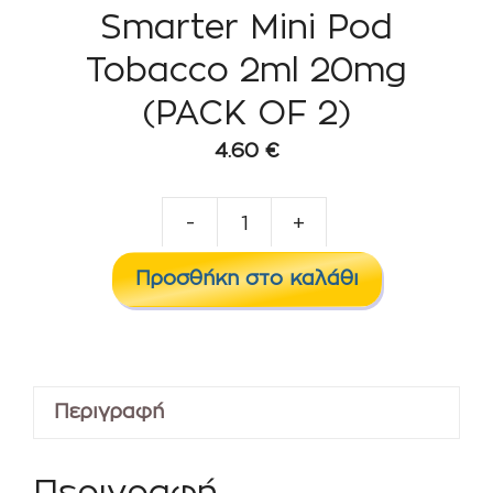
Smarter Mini Pod
Tobacco 2ml 20mg
(PACK OF 2)
4.60
€
-
+
Smarter
Mini
Προσθήκη στο καλάθι
Pod
Tobacco
2ml
20mg
Περιγραφή
(PACK
OF
2)