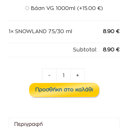
Βάση VG 1000ml
(+
15.00
€
)
1×
SNOWLAND 7.5/30 ml
8.90
€
Subtotal:
8.90
€
-
+
SNOWLAND
7.5/30
Προσθήκη στο καλάθι
ml
ποσότητα
Περιγραφή