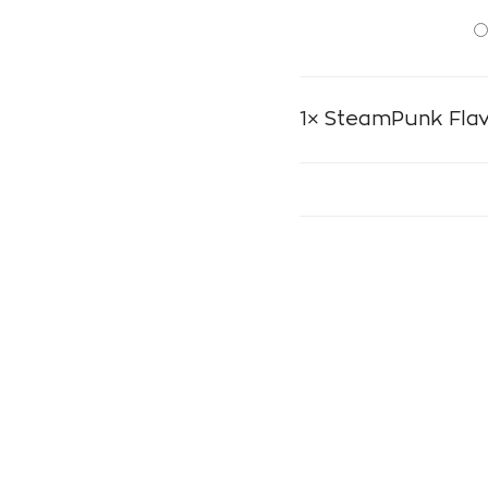
1×
SteamPunk Flav