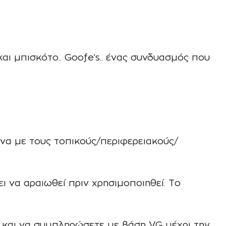
ι μπισκότο.. Goofe’s.. ένας συνδυασμός που
να με τους τοπικούς/περιφερειακούς/
 να αραιωθεί πριν χρησιμοποιηθεί. Το
ς και να συμπληρώσετε με βάση VG μέχρι την