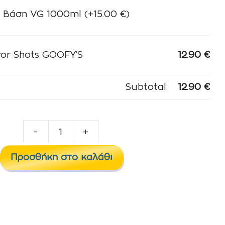
Βάση VG 1000ml
(+
15.00
€
)
or Shots GOOFY’S
12.90
€
Subtotal:
12.90
€
-
+
SteamPunk
Flavor
Προσθήκη στο καλάθι
Shots
GOOFY'S
ποσότητα