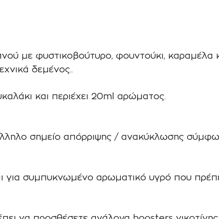
ού με φυστικοβούτυρο, φουντούκι, καραμέλα κα
εχνικά δεμένος..
υκαλάκι και περιέχει 20ml αρώματος.
άλληλο σημείο απόρριψης / ανακύκλωσης σύμφω
ι για συμπυκνωμένο αρωματικό υγρό που πρέπει
ρέπει να προσθέσετε ανάλογα boosters νικοτίνη