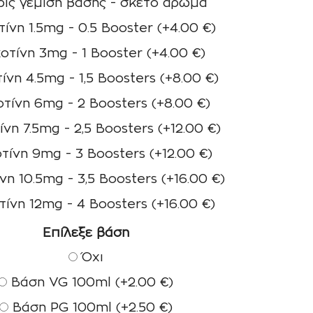
ίς γέμιση βάσης - σκέτο άρωμα
ίνη 1.5mg - 0.5 Booster
(+
4.00
€
)
οτίνη 3mg - 1 Booster
(+
4.00
€
)
ίνη 4.5mg - 1,5 Boosters
(+
8.00
€
)
τίνη 6mg - 2 Boosters
(+
8.00
€
)
ίνη 7.5mg - 2,5 Boosters
(+
12.00
€
)
τίνη 9mg - 3 Boosters
(+
12.00
€
)
νη 10.5mg - 3,5 Boosters
(+
16.00
€
)
τίνη 12mg - 4 Boosters
(+
16.00
€
)
Επίλεξε βάση
Όχι
Βάση VG 100ml
(+
2.00
€
)
Βάση PG 100ml
(+
2.50
€
)