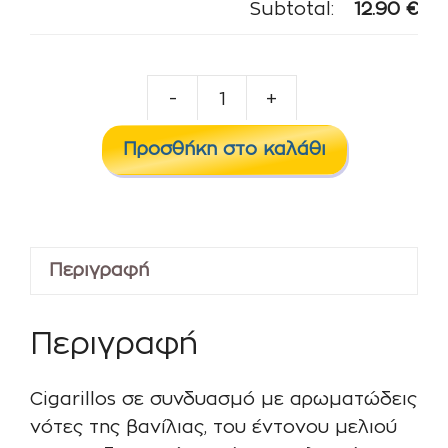
Subtotal:
12.90
€
-
+
SteamPunk
Flavor
Προσθήκη στο καλάθι
Shots
MANAGUA
ποσότητα
Περιγραφή
Περιγραφή
Cigarillos σε συνδυασμό με αρωματώδεις
νότες της βανίλιας, του έντονου μελιού