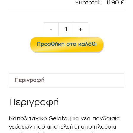
Subtotal:
11.90
€
-
+
Steamtrain
-
Προσθήκη στο καλάθι
Choo
Choo
20ml/60ml
ποσότητα
Περιγραφή
Περιγραφή
Ναπολιτάνικο Gelato, μία νέα πανδαισία
γεύσεων που αποτελείται από πλούσια