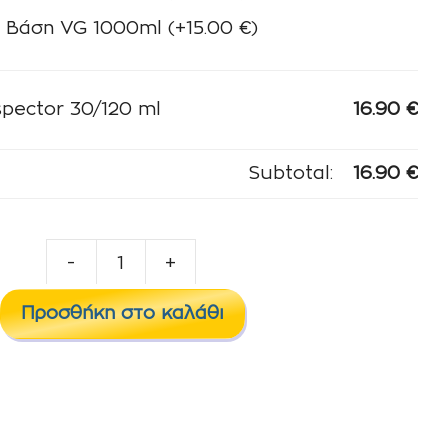
Βάση VG 1000ml
(+
15.00
€
)
spector 30/120 ml
16.90
€
Subtotal:
16.90
€
-
+
Steamtrain
-
Προσθήκη στο καλάθι
Inspector
30/120
ml
ποσότητα