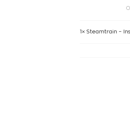
1×
Steamtrain – In