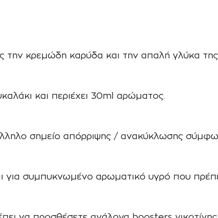
ς την κρεμώδη καρύδα και την απαλή γλύκα της
υκαλάκι και περιέχει 30ml αρώματος.
άλληλο σημείο απόρριψης / ανακύκλωσης σύμφω
ι για συμπυκνωμένο αρωματικό υγρό που πρέπει
ρέπει να προσθέσετε ανάλογα boosters νικοτίνη