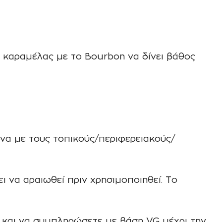
 καραμέλας με το Bourbon να δίνει βάθος
να με τους τοπικούς/περιφερειακούς/
 να αραιωθεί πριν χρησιμοποιηθεί. Το
ς και να συμπληρώσετε με βάση VG μέχρι την