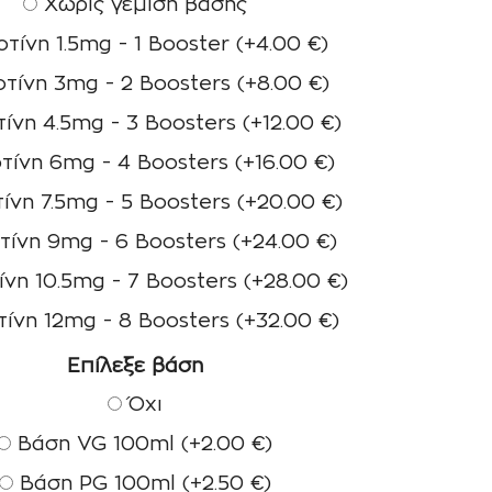
Χωρίς γέμιση βάσης
τίνη 1.5mg - 1 Booster
(+
4.00
€
)
τίνη 3mg - 2 Boosters
(+
8.00
€
)
ίνη 4.5mg - 3 Boosters
(+
12.00
€
)
τίνη 6mg - 4 Boosters
(+
16.00
€
)
ίνη 7.5mg - 5 Boosters
(+
20.00
€
)
τίνη 9mg - 6 Boosters
(+
24.00
€
)
ίνη 10.5mg - 7 Boosters
(+
28.00
€
)
τίνη 12mg - 8 Boosters
(+
32.00
€
)
Επίλεξε βάση
Όχι
Βάση VG 100ml
(+
2.00
€
)
Βάση PG 100ml
(+
2.50
€
)