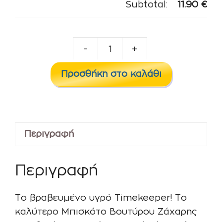
Subtotal:
11.90
€
-
+
Steamtrain
-
Προσθήκη στο καλάθι
Timekeeper
20ml/60ml
ποσότητα
Περιγραφή
Περιγραφή
Το βραβευμένο υγρό Timekeeper! Το
καλύτερο Μπισκότο Βουτύρου Ζάχαρης