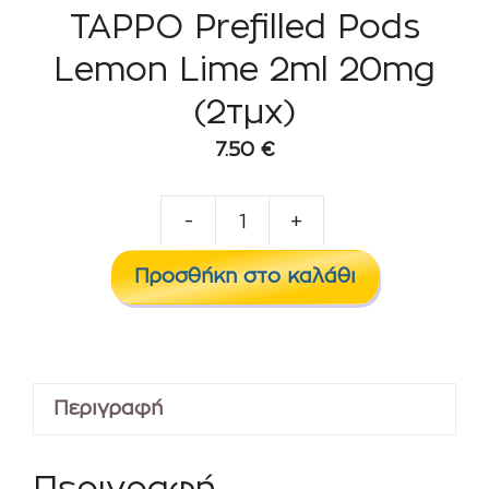
TAPPO Prefilled Pods
Lemon Lime 2ml 20mg
(2τμχ)
7.50
€
-
+
TAPPO
Prefilled
Προσθήκη στο καλάθι
Pods
Lemon
Lime
2ml
Περιγραφή
20mg
(2τμχ)
ποσότητα