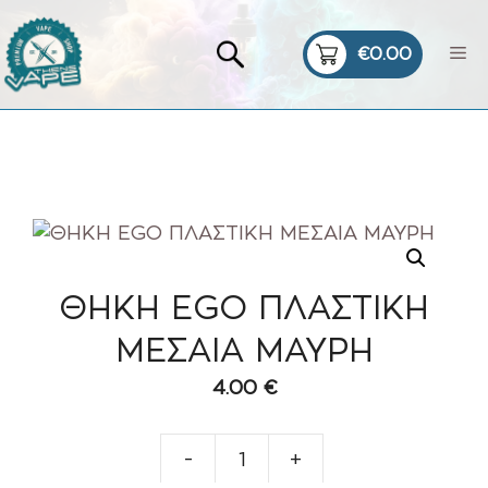
Μετάβαση
σε
Me
περιεχόμενο
ΘΗΚΗ EGO ΠΛΑΣΤΙΚΗ
ΜΕΣΑΙΑ ΜΑΥΡΗ
4.00
€
-
+
ΘΗΚΗ