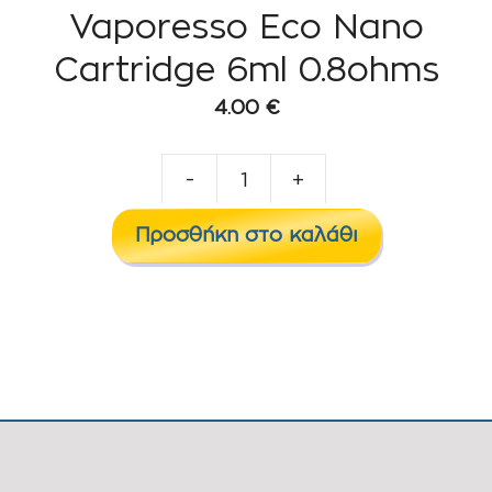
Vaporesso Eco Nano
Cartridge 6ml 0.8ohms
4.00
€
-
+
Vaporesso
Eco
Προσθήκη στο καλάθι
Nano
Cartridge
6ml
0.8ohms
ποσότητα