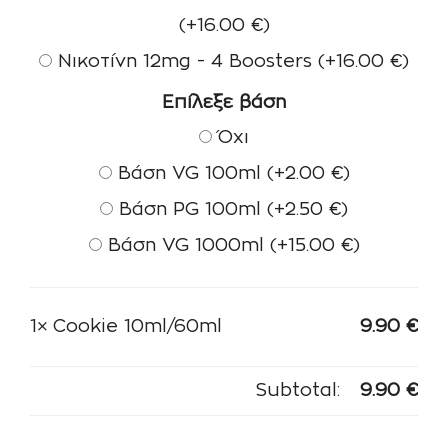
(+
16.00
€
)
Νικοτίνη 12mg - 4 Boosters
(+
16.00
€
)
Επίλεξε βάση
Όχι
Βάση VG 100ml
(+
2.00
€
)
Βάση PG 100ml
(+
2.50
€
)
Βάση VG 1000ml
(+
15.00
€
)
1×
Cookie 10ml/60ml
9.90
€
Subtotal:
9.90
€