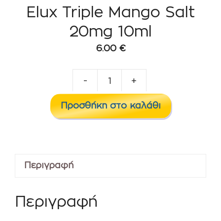
Elux Triple Mango Salt
20mg 10ml
6.00
€
-
+
Elux
Triple
Προσθήκη στο καλάθι
Mango
Salt
20mg
10ml
Περιγραφή
ποσότητα
Περιγραφή