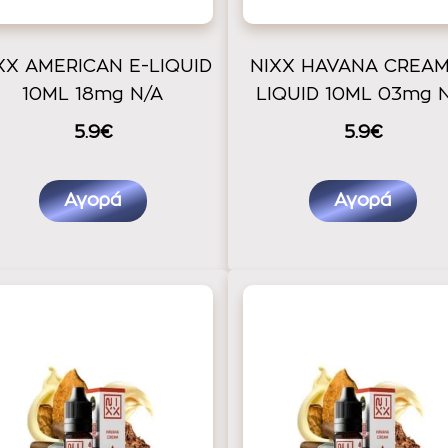
XX AMERICAN E-LIQUID
NIXX HAVANA CREAM
10ML 18mg N/A
LIQUID 10ML 03mg 
5.9€
5.9€
Αγορά
Αγορά