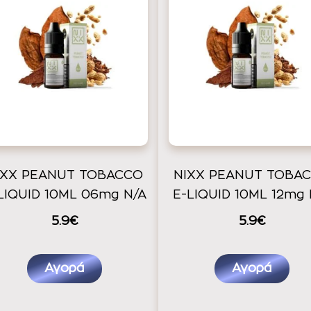
IXX PEANUT TOBACCO
NIXX PEANUT TOBA
LIQUID 10ML 06mg N/A
E-LIQUID 10ML 12mg 
5.9€
5.9€
Αγορά
Αγορά