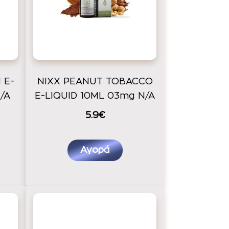
 E-
NIXX PEANUT TOBACCO
/A
E-LIQUID 10ML 03mg N/A
5.9€
Αγορά