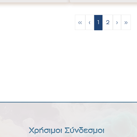
‹‹
‹
1
2
›
››
Χρήσιμοι Σύνδεσμοι