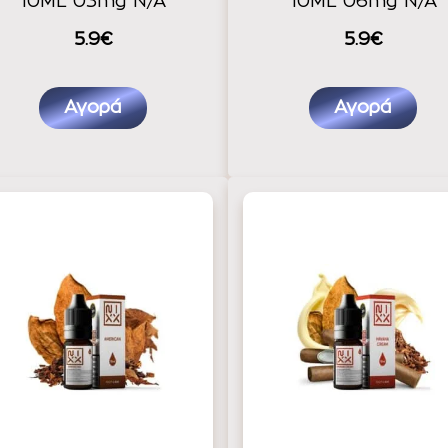
10ML 03mg N/A
10ML 06mg N/A
5.9€
5.9€
Αγορά
Αγορά