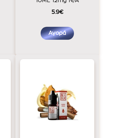
10ML 12mg N/A
5.9€
Αγορά