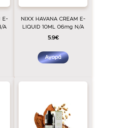
 E-
NIXX HAVANA CREAM E-
N/A
LIQUID 10ML 06mg N/A
5.9€
Αγορά