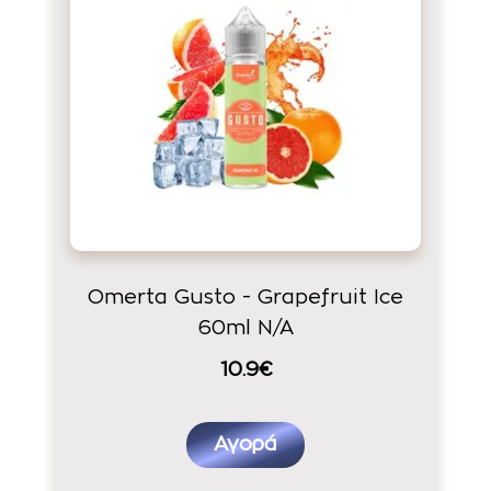
Omerta Gusto - Grapefruit Ice
60ml N/A
10.9€
Αγορά