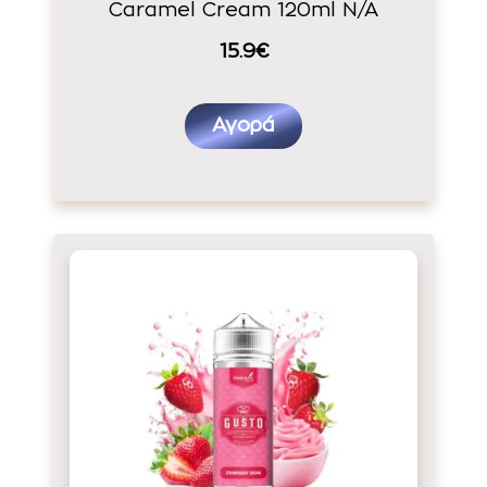
Caramel Cream 120ml N/A
15.9€
Αγορά