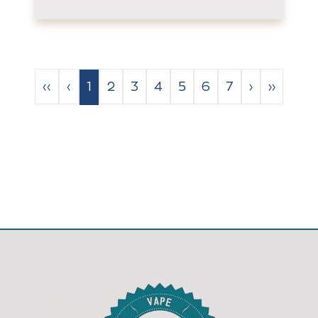
‹‹
‹
1
2
3
4
5
6
7
›
››